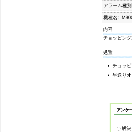
アラーム種別
機種名
M80
内容
チョッピング
処置
チョッピ
早送りオ
アンケ
解決