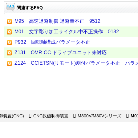
関連するFAQ
M95 高速退避制御 退避量不正 9512
M01 文字彫り加工サイクル中不正操作 0182
P932 回転軸構成パラメータ不正
Z131 OMR-CC ドライブユニット未対応
Z124 CCIETSN(リモート)割付パラメータ不正 パ
装置(CNC)
CNC数値制御装置
M800V/M80Vシリーズ
M