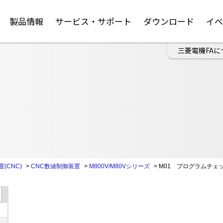
製品情報
サービス・サポート
ダウンロード
イ
三菱電機FAに
(CNC)
>
CNC数値制御装置
>
M800V/M80Vシリーズ
>
M01 プログラムチ